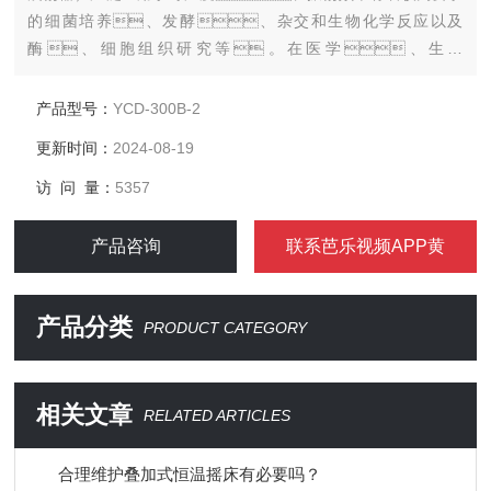
的细菌培养、发酵、杂交和生物化学反应以及
酶、细胞组织研究等。在医学、生物
学、分子学、制药、食品、环
保等研究应用领域有着广泛而重要的应用。
产品型号：
YCD-300B-2
更新时间：
2024-08-19
访 问 量：
5357
产品咨询
联系芭乐视频APP黄
产品分类
PRODUCT CATEGORY
相关文章
RELATED ARTICLES
合理维护叠加式恒温摇床有必要吗？