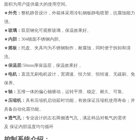
面积为用户提供最大的使用空间
。
★
外壳：
整机静音设计，
外箱体采用冷轧钢板
静电喷塑，
抗腐蚀能力
强
。
★
玻璃：
双层钢化可观察玻璃，保温效果好。
★
内胆：
304
镜面
不锈钢
内
胆。
★
摇板：
托盘、
夹具均为不锈钢制作，
耐腐蚀
，同时便于拆卸和清
洗。
★
保温层:
50mm厚保温层，保温效果好，
★
电机：
直流无刷
电机设计，宽调速、恒力矩、恒转速、无碳刷、免
保养。
★
轴：
五
维一体的偏心轴驱动，运转平滑、稳定、耐久、可靠。
★
压缩机：
具有压缩机启动延时功能，有效保证压缩机使用寿命；并
具备自动化霜功能。
★
透气孔：
专业设计的左右两侧透气孔，满足样品对氧气的需求
及
保证内部温度均匀循环
控制系统介绍
：