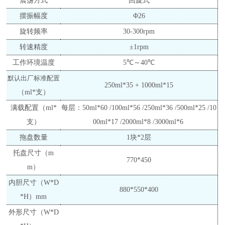
震荡方式
回旋式
摆振幅度
Φ26
旋转频率
30-
3
00rpm
转速精度
±1rpm
工作环境温度
5℃～40℃
默认出厂标准配置
250ml*35
+
1000ml*15
（
ml*支）
满载配置（
ml*
每层：
50ml*60 /
100ml*5
6
/
250ml*
36
/
500ml*2
5
/
10
支）
00ml*1
7
/
2000ml*
8
/
3000ml*
6
拖盘数量
1
块
*2层
托盘尺寸
（
m
770*450
m
）
内胆尺寸（
W*D
880*550*400
*H）
mm
外形尺寸（
W*D