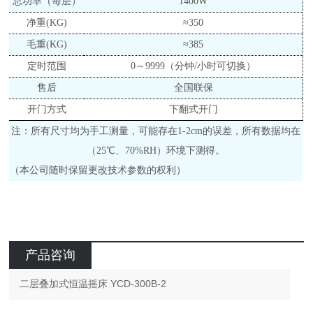
总功率
（每层）
1400W
净重
(
KG
)
≈
350
毛重
(
KG
)
≈
385
定时范围
0～999
9
（分钟
/小时可切换
）
售后
全国联保
开门方式
下翻式开门
注：所有尺寸均为手工测量，可能存在
1-2
cm
的误差，所有数据均在
（
25℃、70%RH）环境下测得。
（本公司随时保留更改技术参数的权利）
产品咨询