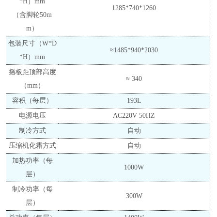
*H）
mm
1285*740*1260
（
含脚轮
50
m
m
）
包装尺寸
（
W*D
≈
1485*940*2030
*H）
mm
摇板距顶部高
度
≈
340
（
mm
）
容积
（
每层）
193L
电源电压
AC220V 50HZ
制冷方式
自动
压缩机化霜方式
自动
加热功率
（每
10
00
W
层）
制冷功率（每
300W
层）