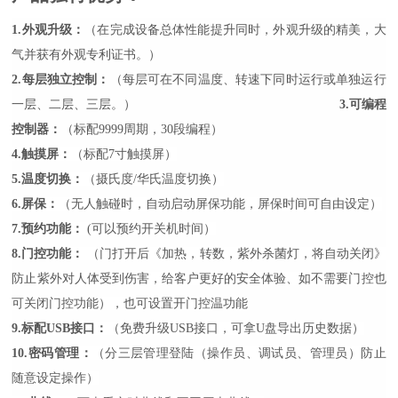
1.外观升级：
（在完成设备总体性能提升同时，外观升级的精美，大
气并获有外观专利证书。）
2.每层独立控制：
（每层可在不同温度、转速下同时运行或单独运行
一层、二层、三层。）
3.可编程
控制器：
（标配9999周期，30段编程）
4.触摸屏：
（标配7寸触摸屏）
5.温度切换：
（摄氏度/华氏温度切换）
6.屏保：
（无人触碰时，自动启动屏保功能，屏保时间可自由设定）
7.预约功能：
(可以预约开关机时间）
8.门控功能：
（门打开后《加热，转数，紫外杀菌灯，将自动关闭》
防止紫外对人体受到伤害，给客户更好的安全体验、如不需要门控也
可关闭门控功能），也可设置开门控温功能
9.标配USB接口：
（免费升级USB接口，可拿U盘导出历史数据）
10.密码管理：
（分三层管理登陆（操作员、调试员、管理员）防止
随意设定操作）