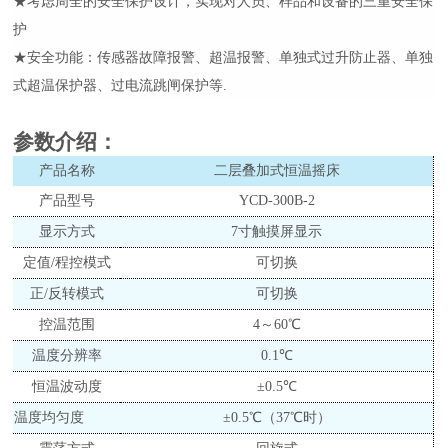
★考虑周全的安全保护设计，实现对人员、样品和设备的三重安全保
护
★安全功能：传感器故障报警、超温报警、单独式过升防止器、单独
式超温保护器、过电流跳闸保护等
.
参数介绍
：
产品名称
二
层叠加式
恒温
摇床
产品型号
YCD-
3
00B-
2
显示方式
7
寸
触摸屏
显示
定值
/程控模式
可切换
正
/反转模式
可切换
控温范围
4
～
60℃
温度分辨率
0.1℃
恒温
波动度
±0.
5
℃
温度均匀度
±0.
5
℃
（
37℃时
）