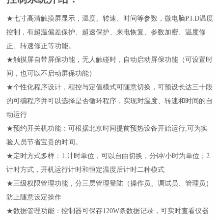
★
七寸高清
触摸屏
显示，温度、转速、时间等参数
，
微电脑P.I.D
温度
控制，
有超温偏差保护、超速保护、来电恢复、参数加密、温度修
正、转速修正等功能。
★
触摸屏自带屏保功能，无人触碰时，自动启动屏保功能（可设置时
间，也可以不启动屏保功能）
★个性化程序设计，
程控与定值模式可随意切换，
可预设长达
三十
段
的可编程序
并可以选择是否循环程序
，实现对温度、转速和时间的
自
动
运行
★
预约开关机功能：可根据北京时间提前预热设备开始运行,可为实
验人员节省宝贵的时间。
★
定时方式多样：1.计时单位
，
可以自由切换，分钟
/
小时为单位；2.
计时方式，开机运行计时和恒定温度后计时二种模式
★
三级权限管理功能，分三层管理登陆（操作员、调试员、管理员）
防止随意设定操作
★
数据管理功能：控制器可保存120W条数据记录，可实时查看仪器