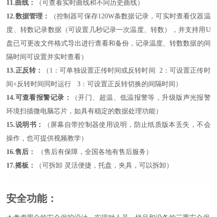
11.曲线：
（可查看实时曲线和不同历史曲线）
12.数据管理：
（
控制器可保存120W条数据记录，可实时查看仪器温
度、转数记录数据（可设置几秒记录一次温度、转数），并支持用U
盘已可更改文件格式导出进行查看和备份，记录温度、转数数据的间
隔时间可设置并实时查看
）
13.正反转：
（1：可单独设置正传时间或反转时间 2：可设置正传时
间+反转时间同时运行 3：可设置正反转切换的间隔时间）
14.可查看报警记录：
（开门、超温、低温报警等，
升级版声光报警
环境扫描微电脑芯片，
如
具有稳定的数据处理功能
）
15.说明书：
（屏幕自带控制器使用说明，防止纸质版本丢失，不会
操作，也可提供视频教学）
16.售后：
（售后有保障，全国各地有售后服务）
17.摇板：
（可拆卸
灵活便捷，托盘，夹具，可以拆卸
）
安全功能
：