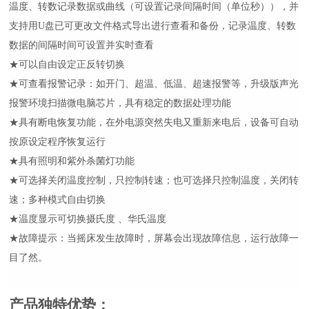
温度、转数记录数据或曲线（可设置记录间隔时间（单位秒）），并
支持用U盘已可更改文件格式导出进行查看和备份，记录温度、转数
数据的间隔时间可设置并实时查看
★
可以自由设定正反转切换
★
可查看报警记录：如开门、超温、低温、超速报警等，
升级版声光
报警环境扫描微电脑芯片，具有稳定的数据处理功能
★具有断电恢复功能，在外电源突然失电又重新来电后，设备可自动
按原设定程序恢复运行
★
具有照明和紫外杀菌灯功能
★
可选择关闭温度控制，只控制转速；也可选择只控制温度，关闭转
速；多种模式自由切换
★
温度显示可切换摄氏度 、华氏温度
★
故障提示：当摇床发生故障时，屏幕会出现故障信息，运行故障一
目了然。
产品独特优势
：