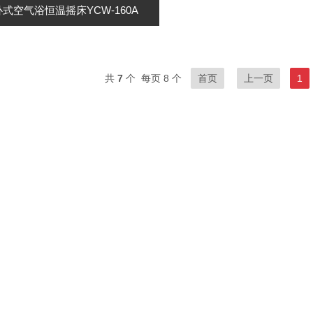
卧式空气浴恒温摇床YCW-160A
共
7
个 每页 8 个
首页
上一页
1