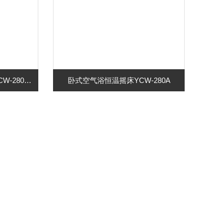
定制卧式空气浴恒温摇床YCW-280B（制冷型）
卧式空气浴恒温摇床YCW-280A