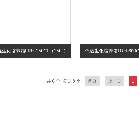
生化培养箱LRH-350CL（350L)
低温生化培养箱LRH-600CL
共
6
个 每页 8 个
首页
上一页
1