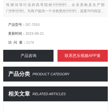
性测试等行业的高等院校，企业质检及生产部
门。为用户提供一个冷热受控，温度均匀恒定的
场源，对实验样品或生产的产品进行恒定温度实验或测
试，也可作为直接加热或制冷和辅助加热或制冷的热源或冷
产品型号：
DC-7010
源。
更新时间：
2023-08-21
访 问 量：
1174
产品咨询
联系芭乐视频APP黄
产品分类
PRODUCT CATEGORY
相关文章
RELATED ARTICLES