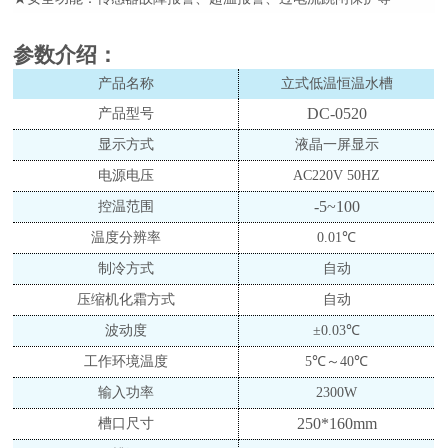
参数介绍
：
产品名称
立式低温恒温水槽
DC-0520
产品型号
显示方式
液晶一屏显示
电源电压
AC220V 50HZ
-5
~100
控温范围
温度分辨率
0.
0
1℃
制冷方式
自动
压缩机化霜方式
自动
波动度
±0.
03
℃
工作环境温度
5℃～40℃
输入功率
2300
W
250*160
mm
槽口尺寸