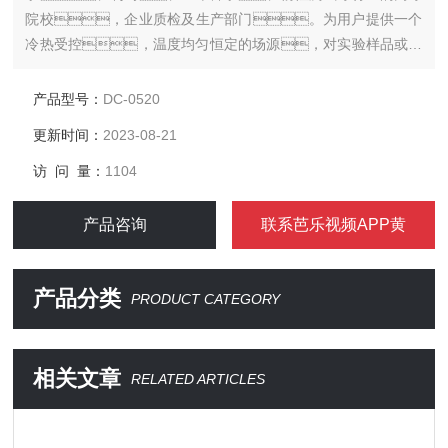
院校，企业质检及生产部门。为用户提供一个
冷热受控，温度均匀恒定的场源，对实验样品或生
产的产品进行恒定温度实验或测试，也可作为直接加热或制
冷和辅助加热或制冷的热源或冷源。
产品型号：
DC-0520
更新时间：
2023-08-21
访 问 量：
1104
产品咨询
联系芭乐视频APP黄
产品分类
PRODUCT CATEGORY
相关文章
RELATED ARTICLES