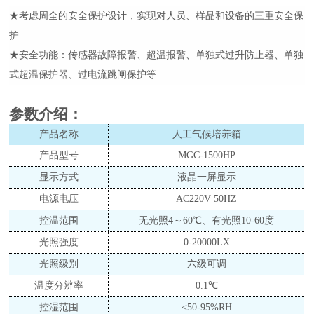
★考虑周全的安全保护设计，实现对人员、样品和设备的三重安全保
护
★安全功能：传感器故障报警、超温报警、单独式过升防止器、单独
式超温保护器、过电流跳闸保护等
参数介绍
：
产品名称
人工气候培养箱
产品型号
MGC-1500HP
显示方式
液晶一屏显示
电源电压
AC220V 50HZ
控温范围
无光照
4～60℃、有光照10-60度
光照强度
0-20000LX
光照级别
六级可调
温度分辨率
0.1℃
控湿范围
<50-95%RH