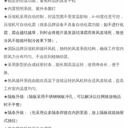
★稳定的恒温功能，避免样品的蒸发干枯
★内置照明系统、紫外杀菌灯
★压缩机采用自动控制，控温范围不受室温影响，4~60度任意可控，
压缩机可自动化霜（很多品牌设备不具备自动化霜功能：
如不进行化
霜，霜会越结越厚，到时会将翅片蒸发器结满霜而将风道堵死，致使
冷风不能循环制冷效果下降）。
★国际品牌压缩机和循环风机，独特的风道系统结构，确保工作室内
部风力分布均匀。不会吹到植物幼苗。
★采用新型的合成硅密封条，能长期高温运转，使用寿命长，便于
换。
★热风循环系统由能在高温下连续运转的风机和合适风道组成，提高
工作室内温度均匀。
★
隔板升级
:
（隔板采用不锈钢钢板冲孔，可以解决以往网格放物品
时不平整）
★
隔条升级：（先采用众多隔条焊接在内胆里面，放上隔板就箱抽屉
式抽拉）