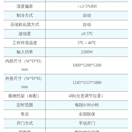
湿度偏差
<±2-5%RH
制冷方式
自动
压缩机化霜方式
自动
波动度
±0.
5
℃
工作环境温度
5℃～40℃
输入功率
2200W
内胆尺寸（
W*D*H）
1000*1200*1200
mm
外形尺寸（
W*D*H）
1245*
1
515*1880
mm
载物托架（标配）
4块(任意调节位置）
定时范围
每段
0-99小时
售后
全国联保
开门方式
手动开门